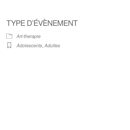
TYPE D’ÉVÈNEMENT
Art-therapie
Adolescents
,
Adultes
Google
iCalendar
Office 3